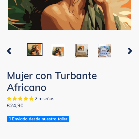
ANTERIOR
SIGUI
DIAPOSITIVA
DIAPO
Mujer con Turbante
Africano
2 reseñas
Precio
€24,90
habitual
Enviado desde nuestro taller