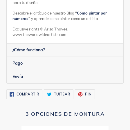
para tu diseño.
Descubre el artículo de nuestro Blog
"
Cómo pintar por
números
"
y aprende como pintar como un artista.
Exclusive rights © Arisa Thavee.
www.theworldwideartists.com
¿Cómo funciona?
Pago
Envío
COMPARTIR
TUITEAR
PINEAR
COMPARTIR
TUITEAR
PIN
EN
EN
EN
FACEBOOK
TWITTER
PINTEREST
3 OPCIONES DE MONTURA