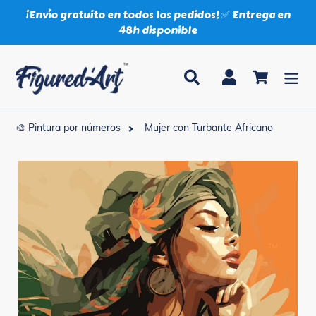
Ir
¡Envío gratuito en todos los pedidos! ✅ Entrega en
directamente
48h disponible
al
contenido
Buscar
Ingresar
Carrito
🎨 Pintura por números
Mujer con Turbante Africano