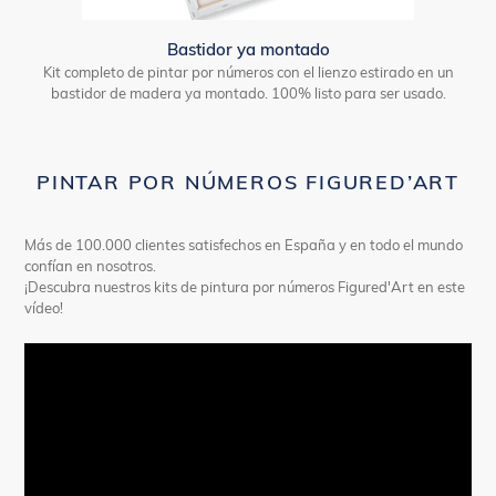
Bastidor ya montado
Kit completo de pintar por números con el lienzo estirado en un
bastidor de madera ya montado. 100% listo para ser usado.
PINTAR POR NÚMEROS FIGURED’ART
Más de 100.000 clientes satisfechos en España y en todo el mundo
confían en nosotros.
¡Descubra nuestros kits de pintura por números Figured'Art en este
vídeo!