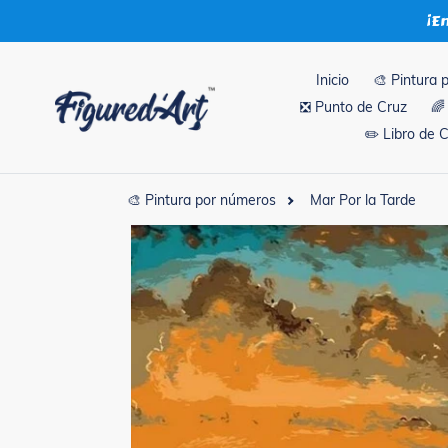
Ir
¡E
directamente
al
contenido
Inicio
🎨 Pintura 
❎ Punto de Cruz
🌈
✏️ Libro de 
🎨 Pintura por números
Mar Por la Tarde