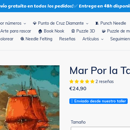
nvío gratuito en todos los pedidos! ✅ Entrega en 48h disponi
por números
💎 Punto de Cruz Diamante
🧵 Punch Needle
 Arte para rascar
🏠 Book Nook
🎡 Puzzle 3D
🧩 Puzzle de 
Colorear
🧶 Needle Felting
Reseñas
Artículos
Seguimient
Mar Por la T
2 reseñas
Precio
€24,90
habitual
Enviado desde nuestro taller
Tamaño