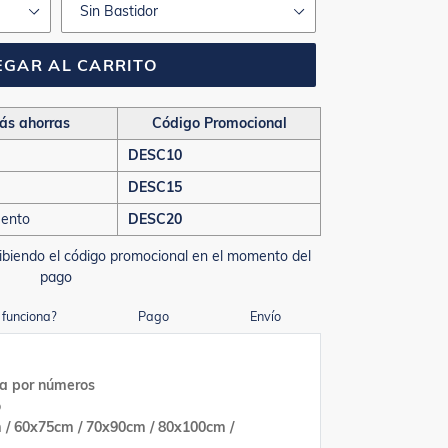
GAR AL CARRITO
ás ahorras
Código Promocional
DESC10
DESC15
uento
DESC20
ibiendo el código promocional en el momento del
pago
funciona?
Pago
Envío
ra por números
o
 / 60x75cm / 70x90cm / 80x100cm /