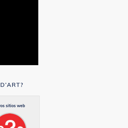
ED’ART?
os sitios web