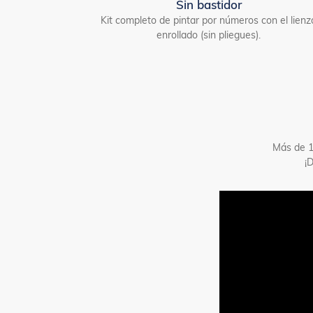
Sin bastidor
Kit completo de pintar por números con el lienz
enrollado (sin pliegues).
Más de 1
¡