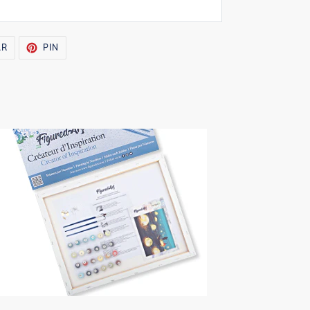
TUITEAR
PINEAR
AR
PIN
EN
EN
TWITTER
PINTEREST