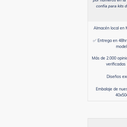
por números en la
confía para kits d
Almacén local en 
✅ Entrega en 48hr
model
Más de 2.000 opini
verificada
Diseños ex
Embalaje de nue
40x5