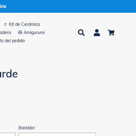
ble
🏺 Kit de Cerámica
Buscar
Ingresar
Carrito
madera
🧸 Amigurumi
o del pedido
arde
Bastidor