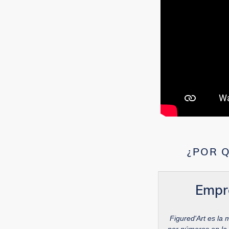
¿POR Q
Empr
Figured'Art es la 