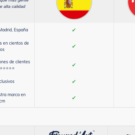
 que más gente
e alta calidad
✔
Madrid, España
s en cientos de
✔
os
ones de clientes
✔
s ⭐⭐⭐⭐⭐
✔
clusivos
stra marca en
✔
0cm