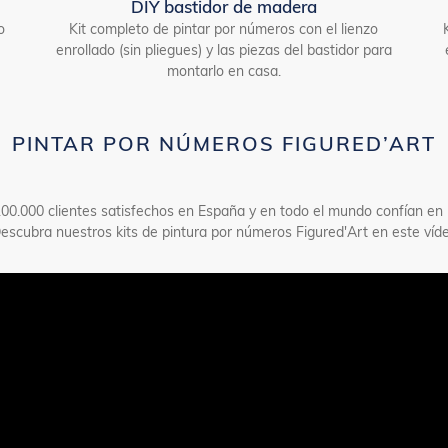
DIY bastidor de madera
o
Kit completo de pintar por números con el lienzo
enrollado (sin pliegues) y las piezas del bastidor para
montarlo en casa.
PINTAR POR NÚMEROS FIGURED’ART
00.000 clientes satisfechos en España y en todo el mundo confían en 
Descubra nuestros kits de pintura por números Figured'Art en este víde