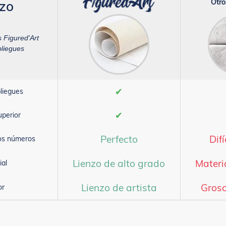
Otro
nzo
s Figured'Art
pliegues
✔
liegues
✔
uperior
Perfecto
Difí
los números
Lienzo de alto grado
Materi
ial
Lienzo de artista
Groso
or