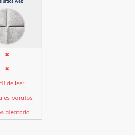
s sitios web
✖
✖
cil de leer
ales baratos
s aleatorio