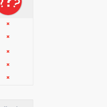
✖
✖
✖
✖
✖