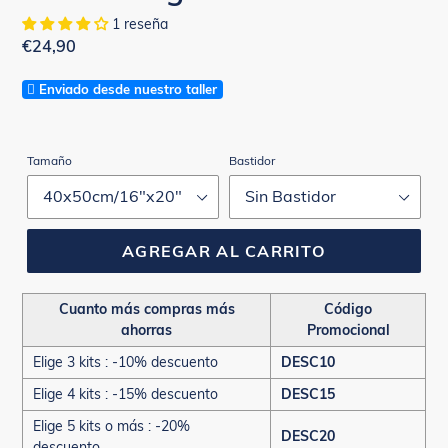
1 reseña
Precio
€24,90
habitual
Enviado desde nuestro taller
Tamaño
Bastidor
AGREGAR AL CARRITO
Cuanto más compras más
Código
ahorras
Promocional
Elige 3 kits : -10% descuento
DESC10
Elige 4 kits : -15% descuento
DESC15
Elige 5 kits o más : -20%
DESC20
descuento