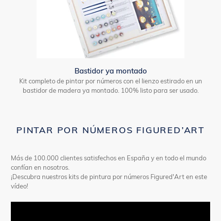
Bastidor ya montado
Kit completo de pintar por números con el lienzo estirado en un
bastidor de madera ya montado. 100% listo para ser usado.
PINTAR POR NÚMEROS FIGURED’ART
Más de 100.000 clientes satisfechos en España y en todo el mundo
confían en nosotros.
¡Descubra nuestros kits de pintura por números Figured'Art en este
vídeo!