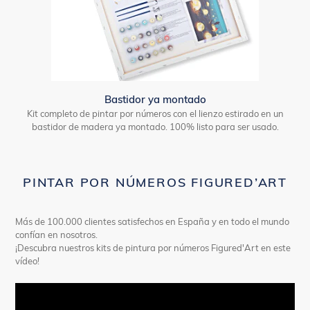
Bastidor ya montado
Kit completo de pintar por números con el lienzo estirado en un
bastidor de madera ya montado. 100% listo para ser usado.
PINTAR POR NÚMEROS FIGURED’ART
Más de 100.000 clientes satisfechos en España y en todo el mundo
confían en nosotros.
¡Descubra nuestros kits de pintura por números Figured'Art en este
vídeo!