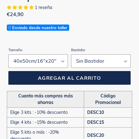
1 reseña
Precio
€24,90
habitual
Enviado desde nuestro taller
Tamaño
Bastidor
AGREGAR AL CARRITO
Cuanto más compras más
Código
ahorras
Promocional
Elige 3 kits : -10% descuento
DESC10
Elige 4 kits : -15% descuento
DESC15
Elige 5 kits o más : -20%
DESC20
descuento