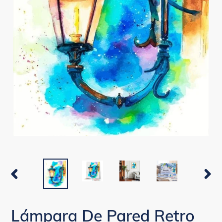
ANTERIOR
SIGUI
DIAPOSITIVA
DIAPO
Lámpara De Pared Retro