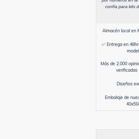
por números en la
confía para kits d
Almacén local en 
✅ Entrega en 48hr
model
Más de 2.000 opini
verificada
Diseños ex
Embalaje de nue
40x5