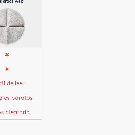
s sitios web
✖
✖
cil de leer
ales baratos
s aleatorio