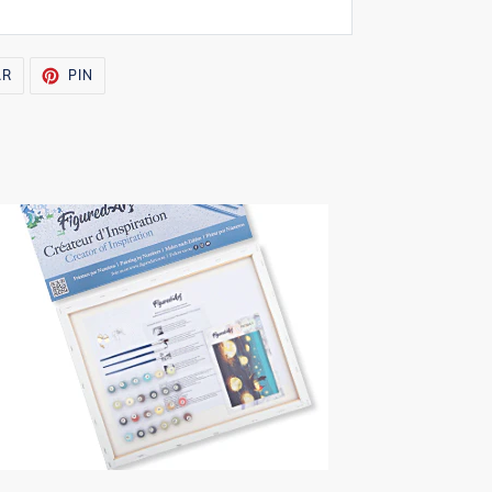
TUITEAR
PINEAR
AR
PIN
EN
EN
TWITTER
PINTEREST