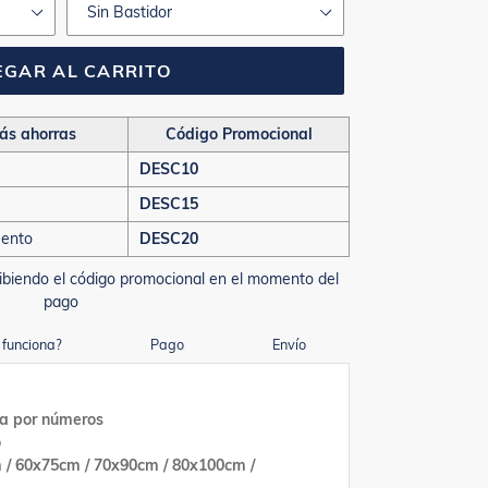
GAR AL CARRITO
ás ahorras
Código Promocional
DESC10
DESC15
uento
DESC20
ibiendo el código promocional en el momento del
pago
funciona?
Pago
Envío
ra por números
o
 / 60x75cm / 70x90cm / 80x100cm /