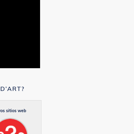
ED’ART?
os sitios web