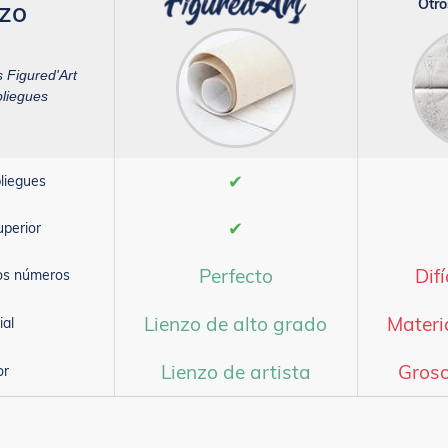
Otro
nzo
s Figured'Art
pliegues
✔
liegues
✔
uperior
Perfecto
Difí
los números
Lienzo de alto grado
Materi
ial
Lienzo de artista
Groso
or