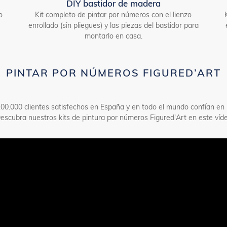
DIY bastidor de madera
o
Kit completo de pintar por números con el lienzo
enrollado (sin pliegues) y las piezas del bastidor para
montarlo en casa.
PINTAR POR NÚMEROS FIGURED’ART
00.000 clientes satisfechos en España y en todo el mundo confían en 
Descubra nuestros kits de pintura por números Figured'Art en este víde