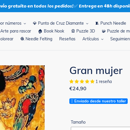
nvío gratuito en todos los pedidos! ✅ Entrega en 48h disponi
por números
💎 Punto de Cruz Diamante
🧵 Punch Needle
 Arte para rascar
🏠 Book Nook
🎡 Puzzle 3D
🧩 Puzzle de 
Colorear
🧶 Needle Felting
Reseñas
Artículos
Seguimient
Gran mujer
1 reseña
Precio
€24,90
habitual
Enviado desde nuestro taller
Tamaño