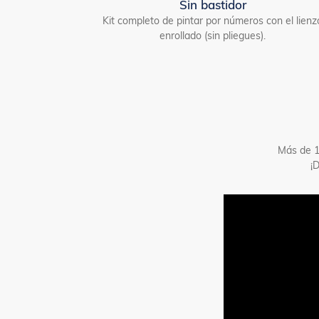
Sin bastidor
Kit completo de pintar por números con el lienz
enrollado (sin pliegues).
Más de 1
¡