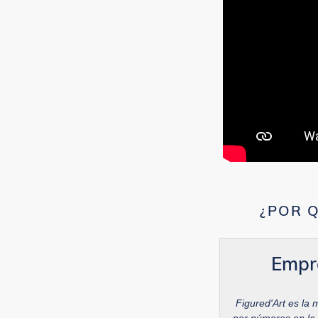
¿POR Q
Empr
Figured'Art es la 