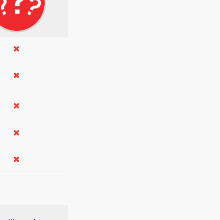
✖
✖
✖
✖
✖