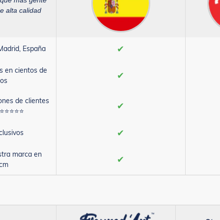
 que más gente
e alta calidad
✔
Madrid, España
s en cientos de
✔
os
ones de clientes
✔
s ⭐⭐⭐⭐⭐
✔
clusivos
stra marca en
✔
0cm