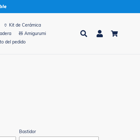
ble
🏺 Kit de Cerámica
Buscar
Ingresar
Carrito
madera
🧸 Amigurumi
o del pedido
Bastidor