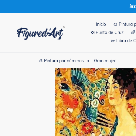
Ir
¡E
directamente
al
contenido
Inicio
🎨 Pintura 
❎ Punto de Cruz
🌈
✏️ Libro de 
🎨 Pintura por números
Gran mujer