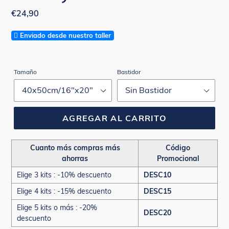
Precio
€24,90
habitual
Enviado desde nuestro taller
Tamaño
Bastidor
AGREGAR AL CARRITO
Cuanto más compras más
Código
ahorras
Promocional
Elige 3 kits : -10% descuento
DESC10
Elige 4 kits : -15% descuento
DESC15
Elige 5 kits o más : -20%
DESC20
descuento