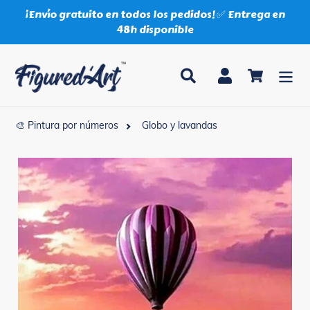
Ir
¡Envío gratuito en todos los pedidos! ✅ Entrega en
directamente
48h disponible
al
contenido
Buscar
Ingresar
Carrito
🎨 Pintura por números
Globo y lavandas