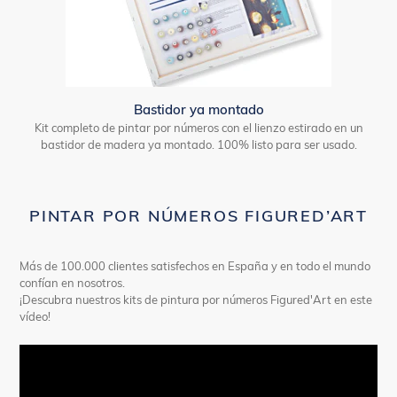
Bastidor ya montado
Kit completo de pintar por números con el lienzo estirado en un
bastidor de madera ya montado. 100% listo para ser usado.
PINTAR POR NÚMEROS FIGURED’ART
Más de 100.000 clientes satisfechos en España y en todo el mundo
confían en nosotros.
¡Descubra nuestros kits de pintura por números Figured'Art en este
vídeo!