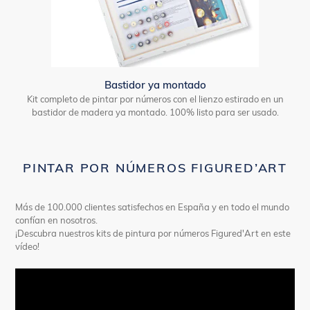
Bastidor ya montado
Kit completo de pintar por números con el lienzo estirado en un
bastidor de madera ya montado. 100% listo para ser usado.
PINTAR POR NÚMEROS FIGURED’ART
Más de 100.000 clientes satisfechos en España y en todo el mundo
confían en nosotros.
¡Descubra nuestros kits de pintura por números Figured'Art en este
vídeo!