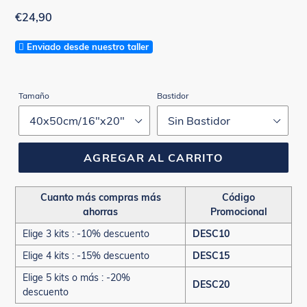
Precio
€24,90
habitual
Enviado desde nuestro taller
Tamaño
Bastidor
AGREGAR AL CARRITO
Cuanto más compras más
Código
ahorras
Promocional
Elige 3 kits : -10% descuento
DESC10
Elige 4 kits : -15% descuento
DESC15
Elige 5 kits o más : -20%
DESC20
descuento