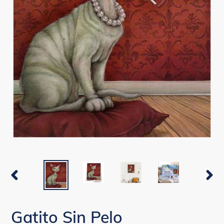
ANTERIOR
SIGUI
DIAPOSITIVA
DIAPO
Gatito Sin Pelo