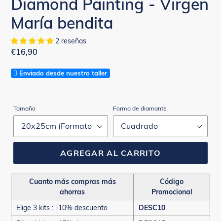
Diamond Painting - Virgen
María bendita
2 reseñas
Precio
€16,90
habitual
Enviado desde nuestro taller
Tamaño
Forma de diamante
AGREGAR AL CARRITO
Cuanto más compras más
Código
ahorras
Promocional
Elige 3 kits : -10% descuento
DESC10