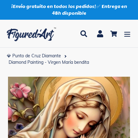
Ir
¡Envío gratuito en todos los pedidos! ✅ Entrega en
directamente
48h disponible
al
contenido
Buscar
Ingresar
Carrito
💎 Punto de Cruz Diamante
Diamond Painting - Virgen María bendita