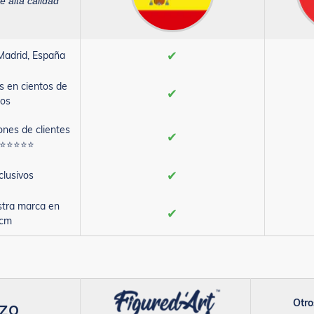
e alta calidad
✔
Madrid, España
s en cientos de
✔
os
ones de clientes
✔
s ⭐⭐⭐⭐⭐
✔
clusivos
stra marca en
✔
0cm
Otro
nzo