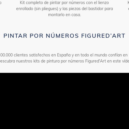
o
Kit completo de pintar por números con el lienzo
enrollado (sin pliegues) y las piezas del bastidor para
montarlo en casa.
PINTAR POR NÚMEROS FIGURED’ART
00.000 clientes satisfechos en España y en todo el mundo confían en 
Descubra nuestros kits de pintura por números Figured'Art en este víde