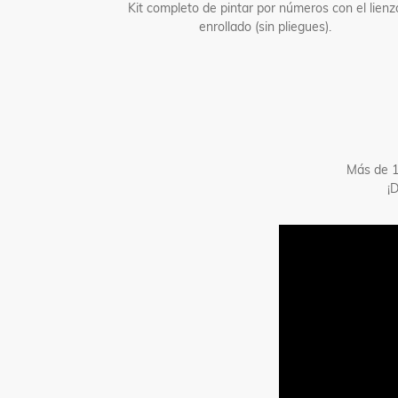
Kit completo de pintar por números con el lienz
enrollado (sin pliegues).
Más de 1
¡