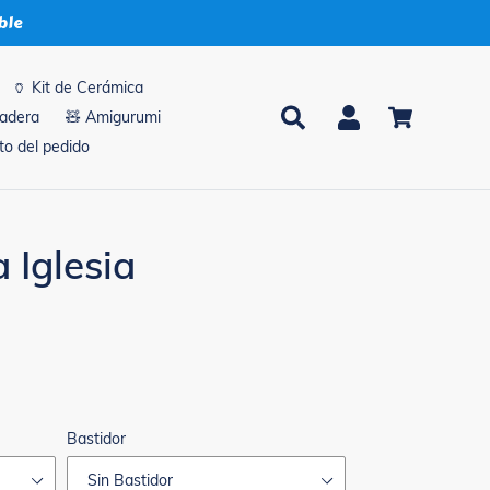
ble
🏺 Kit de Cerámica
Buscar
Ingresar
Carrito
madera
🧸 Amigurumi
o del pedido
 Iglesia
Bastidor