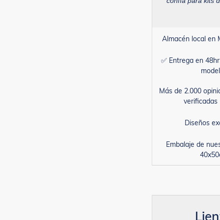
confía para kits d
Almacén local en 
✅ Entrega en 48hr
model
Más de 2.000 opini
verificada
Diseños ex
Embalaje de nue
40x5
Lie