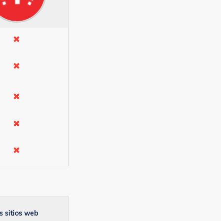
✖
✖
✖
✖
✖
s sitios web