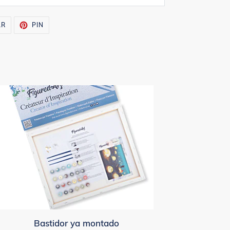
TUITEAR
PINEAR
AR
PIN
EN
EN
TWITTER
PINTEREST
Bastidor ya montado