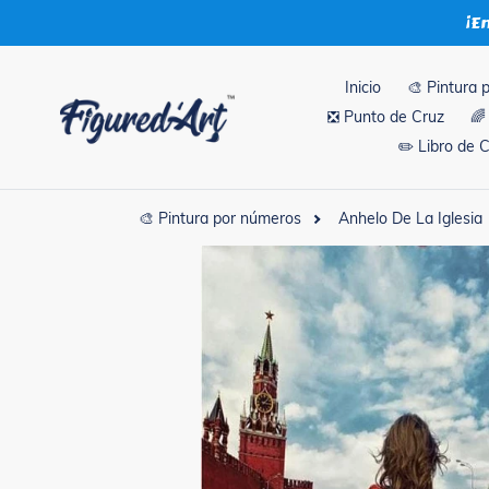
Ir
¡E
directamente
al
contenido
Inicio
🎨 Pintura 
❎ Punto de Cruz
🌈
✏️ Libro de 
🎨 Pintura por números
Anhelo De La Iglesia