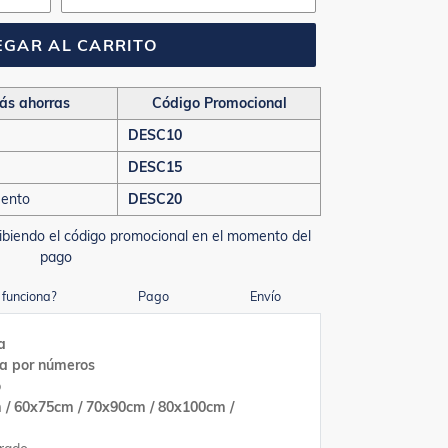
GAR AL CARRITO
ás ahorras
Código Promocional
DESC10
DESC15
uento
DESC20
ibiendo el código promocional en el momento del
pago
funciona?
Pago
Envío
a
ra por números
o
 / 60x75cm / 70x90cm / 80x100cm /