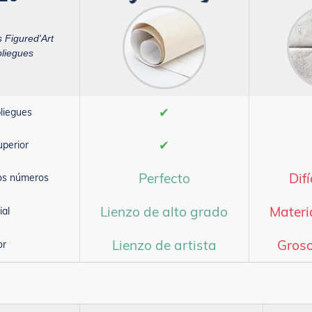
s Figured'Art
pliegues
✔
liegues
✔
uperior
Perfecto
Difí
los números
Lienzo de alto grado
Materi
ial
Lienzo de artista
Groso
or