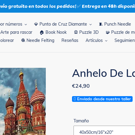
nvío gratuito en todos los pedidos! ✅ Entrega en 48h disponi
por números
💎 Punto de Cruz Diamante
🧵 Punch Needle
 Arte para rascar
🏠 Book Nook
🎡 Puzzle 3D
🧩 Puzzle de 
Colorear
🧶 Needle Felting
Reseñas
Artículos
Seguimient
Anhelo De La
Precio
€24,90
habitual
Enviado desde nuestro taller
Tamaño