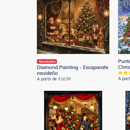
Painting
de
-
Cruz
Escaparate
Diama
navideño
-
Chris
Villag
Punt
Novedades
Chris
Diamond Painting - Escaparate
navideño
A part
A partir de
Precio
€16,90
habitual
Diamond
Diamo
Painting
Painti
-
-
Tienda
Librerí
de
de
juguetes
Navid