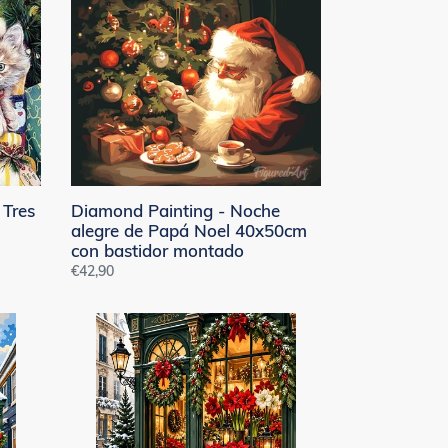
Painting
-
Noche
alegre
de
Papá
Noel
40x50cm
con
bastidor
 Tres
Diamond Painting - Noche
montado
alegre de Papá Noel 40x50cm
con bastidor montado
Precio
€42,90
habitual
Diamond
Painting
-
Floristería
en
Navidad