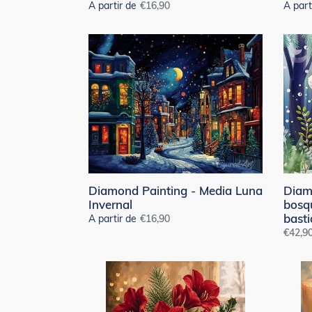
A partir de
Precio
€16,90
A part
habitual
Diamond
Diamo
Painting
Painti
-
-
Media
Amigo
Luna
del
Invernal
bosqu
navid
40x50
con
bastid
monta
Diamond Painting - Media Luna
Diam
Invernal
bosq
bast
A partir de
Precio
€16,90
Precio
€42,9
habitual
habitu
Diamond
Diamo
Painting
Painti
-
-
Flores
Bola