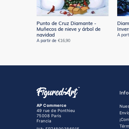
nieve
y
árbol
de
Punto de Cruz Diamante -
Diam
navidad
Muñecos de nieve y árbol de
Inver
navidad
A part
A partir de
Precio
€16,90
habitual
Inf
AP Commerce
Nues
49 rue de Ponthieu
Enví
75008 Paris
¡Con
Francia
Térm
IVA: FR74890386915