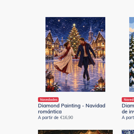
Diamond
Diamo
Painting
Painti
-
-
Navidad
Vacac
romántica
de
invier
en
los
Alpes
Novedades
Noved
Diamond Painting - Navidad
Diam
romántica
de in
A partir de
Precio
€16,90
A part
habitual
Diamond
Punto