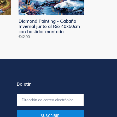
Río
40x50cm
con
bastidor
Diamond Painting - Cabaña
montado
Invernal junto al Río 40x50cm
con bastidor montado
Precio
€42,90
habitual
Boletín
SUSCRIBIR