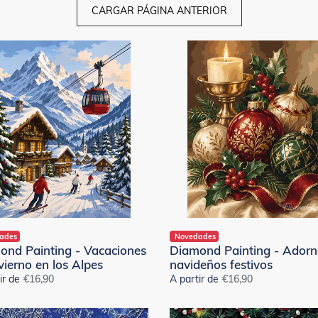
CARGAR PÁGINA ANTERIOR
nd
Diamond
ng
Painting
-
iones
Adornos
navideños
no
festivos
ades
Novedades
ond Painting - Vacaciones
Diamond Painting - Adorn
vierno en los Alpes
navideños festivos
ir de
Precio
€16,90
A partir de
Precio
€16,90
habitual
habitual
Punto