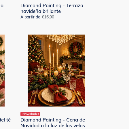
ña
Diamond Painting - Terraza
navideña brillante
A partir de
Precio
€16,90
habitual
Diamond
Painting
-
Cena
de
Navidad
a
la
luz
de
las
velas
Novedades
el té
Diamond Painting - Cena de
Navidad a la luz de las velas