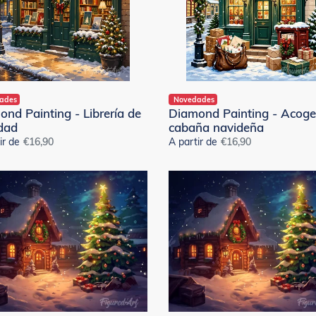
ades
Novedades
nd Painting - Librería de
Diamond Painting - Acog
dad
cabaña navideña
ir de
Precio
€16,90
A partir de
Precio
€16,90
habitual
habitual
nd
Diamond
ng
Painting
-
a
Cabaña
eña
navideña
a
nevada
cm
or
do