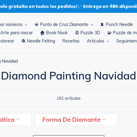
nvío gratuito en todos los pedidos! ✅ Entrega en 48h disponi
por números
💎 Punto de Cruz Diamante
🧵 Punch Needle
 Arte para rascar
🏠 Book Nook
🎡 Puzzle 3D
🧩 Puzzle de 
Colorear
🧶 Needle Felting
Reseñas
Artículos
Seguimient
g Navidad
Diamond Painting Navidad
181 artículos
ática
Forma De Diamante