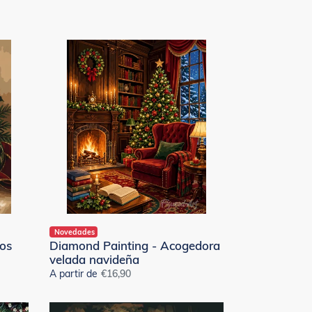
Diamond
Painting
-
Acogedora
velada
navideña
Novedades
os
Diamond Painting - Acogedora
velada navideña
A partir de
Precio
€16,90
habitual
Diamond