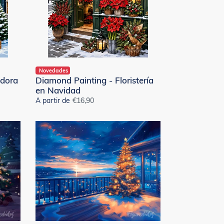
Novedades
edora
Diamond Painting - Floristería
en Navidad
A partir de
Precio
€16,90
habitual
Diamond
Painting
-
Terraza
navideña
brillante