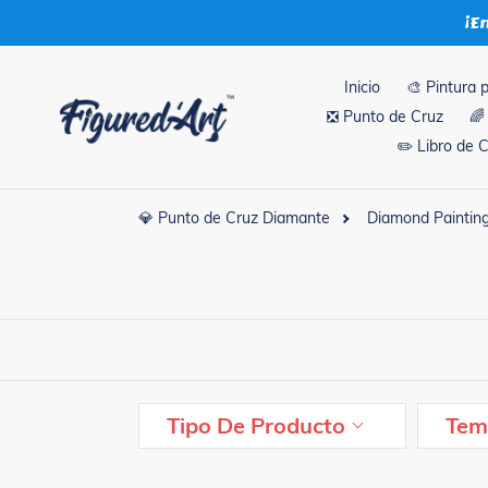
Ir
¡E
directamente
al
contenido
Inicio
🎨 Pintura 
❎ Punto de Cruz
🌈
✏️ Libro de 
💎 Punto de Cruz Diamante
Diamond Paintin
Tipo De Producto
Tem