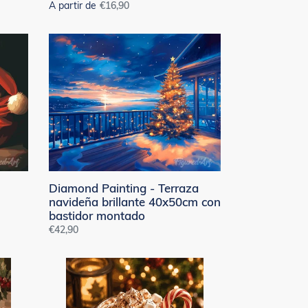
A partir de
Precio
€16,90
habitual
Diamond
Painting
-
Terraza
navideña
brillante
40x50cm
con
bastidor
montado
Diamond Painting - Terraza
navideña brillante 40x50cm con
bastidor montado
Precio
€42,90
habitual
Diamond
Painting
-
Chocolate