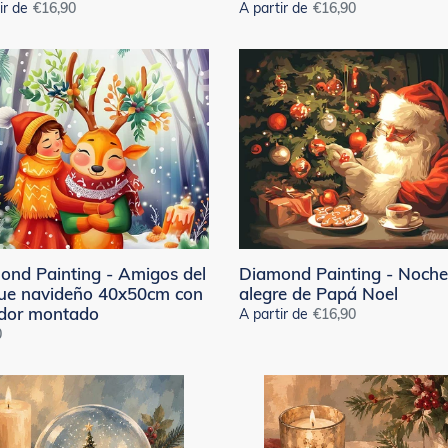
ir de
Precio
€16,90
A partir de
Precio
€16,90
habitual
habitual
nd
Diamond
ng
Painting
-
s
Noche
alegre
e
de
eño
Papá
cm
Noel
or
do
ond Painting - Amigos del
Diamond Painting - Noche
ue navideño 40x50cm con
alegre de Papá Noel
idor montado
A partir de
Precio
€16,90
0
habitual
al
nd
Diamond
ng
Painting
-
Tronco