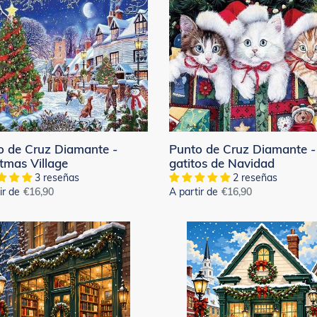
de
Cruz
nte
Diamante
-
tmas
Tres
e
gatitos
de
Navidad
o de Cruz Diamante -
Punto de Cruz Diamante -
tmas Village
gatitos de Navidad
3 reseñas
2 reseñas
ir de
Precio
€16,90
A partir de
Precio
€16,90
habitual
habitual
nd
Diamond
ng
Painting
-
a
Acogedora
cabaña
ad
navideña