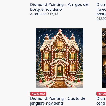
Diamond Painting - Amigos del
Diam
bosque navideño
navi
bast
A partir de
Precio
€16,90
Precio
€42,9
habitual
habitu
Diamond
Diamo
Painting
Painti
-
-
Casita
Elegan
de
cena
jengibre
de
navideña
Año
Nuevo
Novedades
Noved
Diamond Painting - Casita de
Diam
jengibre navideña
cena