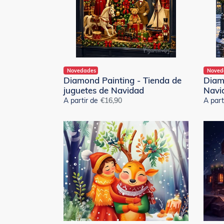
de
Navidad
Novedades
Noved
Diamond Painting - Tienda de
Diamo
juguetes de Navidad
Navi
A partir de
Precio
€16,90
A part
habitual
Diamond
Diamo
Painting
Painti
-
-
Amigos
Cabañ
del
navid
bosque
nevad
navideño
40x50
con
bastid
monta