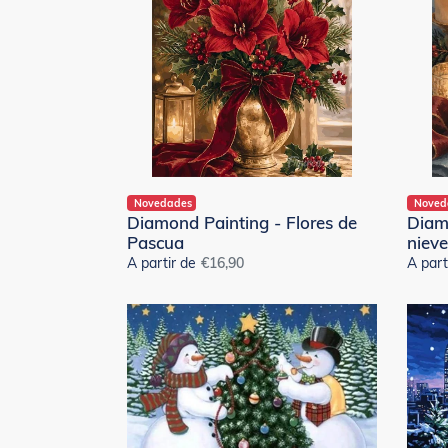
de
de
Pascua
nieve
de
Navid
Novedades
Noved
Diamond Painting - Flores de
Diam
Pascua
niev
A partir de
Precio
€16,90
A part
habitual
Punto
Diamo
de
Painti
Cruz
-
Diamante
Balcó
-
Invern
Muñecos
de