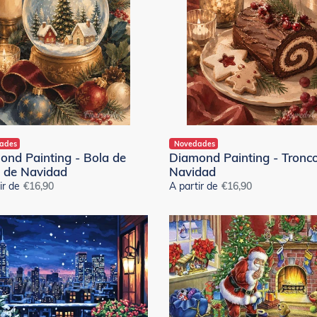
de
Navidad
ad
ades
Novedades
ond Painting - Bola de
Diamond Painting - Tronc
e de Navidad
Navidad
ir de
Precio
€16,90
A partir de
Precio
€16,90
habitual
habitual
nd
Punto
ng
de
Cruz
n
Diamante
al
-
Santa
y