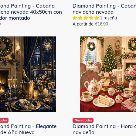
ond Painting - Cabaña
Diamond Painting - Caba
deña nevada 40x50cm con
navideña nevada
idor montado
1 reseña
0
A partir de
Precio
€16,90
al
habitual
nd
Diamond
ng
Painting
-
te
Hora
del
té
navideña
ades
Novedades
ond Painting - Elegante
Diamond Painting - Hora d
 de Año Nuevo
navideña