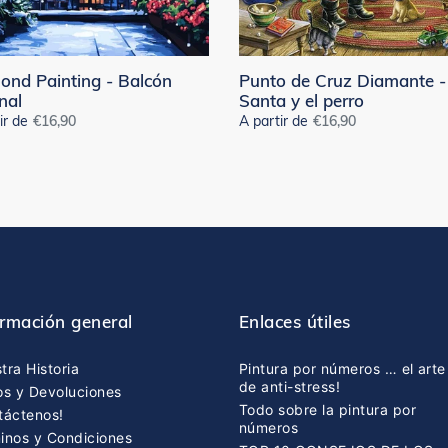
el
perro
ond Painting - Balcón
Punto de Cruz Diamante -
nal
Santa y el perro
ir de
Precio
€16,90
A partir de
Precio
€16,90
habitual
habitual
ormación general
Enlaces útiles
tra Historia
Pintura por números … el arte
de anti-stress!
os y Devoluciones
Todo sobre la pintura por
táctenos!
números
inos y Condiciones