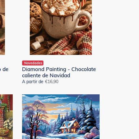
caliente
de
Navidad
Novedades
o de
Diamond Painting - Chocolate
caliente de Navidad
A partir de
Precio
€16,90
habitual
Diamond
Painting
-
Cabaña
Invernal
junto
al