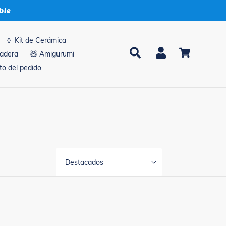
ble
🏺 Kit de Cerámica
Buscar
Ingresar
Carrito
madera
🧸 Amigurumi
o del pedido
Sort
By