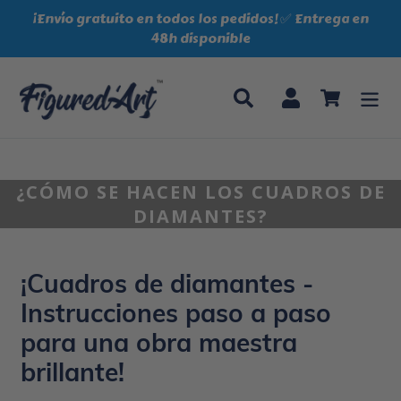
Ir
¡Envío gratuito en todos los pedidos! ✅ Entrega en
directamente
48h disponible
al
contenido
Buscar
Ingresar
Carrito
¿CÓMO SE HACEN LOS CUADROS DE
DIAMANTES?
¡Cuadros de diamantes -
Instrucciones paso a paso
para una obra maestra
brillante!