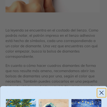
La leyenda se encuentra en el costado del lienzo. Como
podrás notar, el patrón impreso en el lienzo adhesivo
está hecho de símbolos, cada uno correspondiendo a
un color de diamante. Una vez que encuentres con qué
color empezar, busca la bolsa de diamantes
correspondiente.
En cuanto a cómo hacer cuadros diamantes de forma
que nos resulte más ameno, recomendamos abrir las
bolsas de diamantes una por una, según el color que
necesites. También puedes colocarlos en una pequeña
bolsa de plástico incluida en tu kit. No olvides escribir el
número del color en la bolsa para poder volver a ella
mientras trabajas en tu obra de arte.
Vierte una pequeña cantidad de diamantes en la