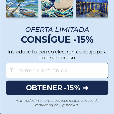
bandeja y asegúrate de que no se superpongan y estén
hacia arriba.
OFERTA LIMITADA
PASO 4: APLICA LOS DIAMANTES
CONSÍGUE -15%
Introduce tu correo electrónico abajo para
obtener acceso.
OBTENER -15% ➜
Al introducir tu correo aceptas recibir correos de
marketing de Figured’Art.