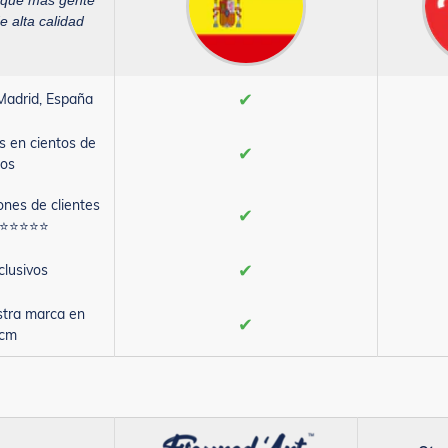
 que más gente
e alta calidad
✔
Madrid, España
s en cientos de
✔
os
ones de clientes
✔
s ⭐⭐⭐⭐⭐
✔
clusivos
stra marca en
✔
0cm