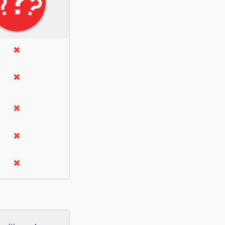
✖
✖
✖
✖
✖