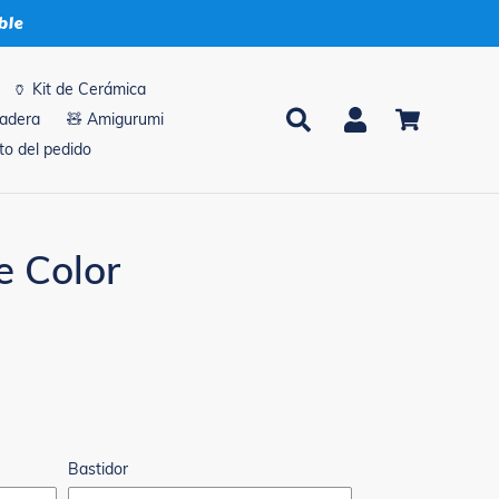
ble
🏺 Kit de Cerámica
Buscar
Ingresar
Carrito
madera
🧸 Amigurumi
o del pedido
e Color
Bastidor