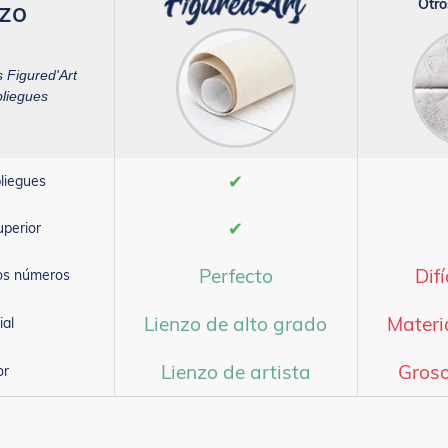
Otro
nzo
s Figured'Art
pliegues
✔
liegues
✔
uperior
Perfecto
Difí
los números
Lienzo de alto grado
Materi
ial
Lienzo de artista
Groso
or