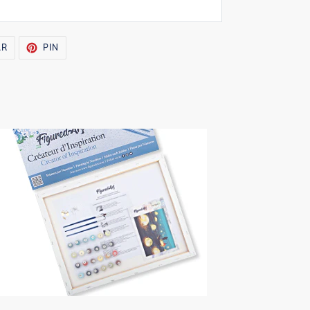
TUITEAR
PINEAR
AR
PIN
EN
EN
TWITTER
PINTEREST