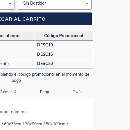
GAR AL CARRITO
ás ahorras
Código Promocional
DESC10
DESC15
uento
DESC20
ibiendo el código promocional en el momento del
pago
funciona?
Pago
Envío
ra por números
o
 / 60x75cm / 70x90cm / 80x100cm /