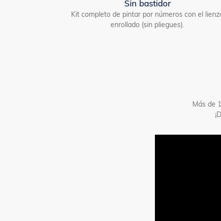
Sin bastidor
Kit completo de pintar por números con el lienz
enrollado (sin pliegues).
Más de 1
¡