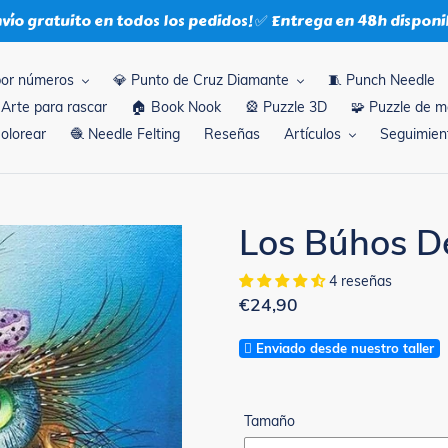
nvío gratuito en todos los pedidos! ✅ Entrega en 48h disponi
por números
💎 Punto de Cruz Diamante
🧵 Punch Needle
 Arte para rascar
🏠 Book Nook
🎡 Puzzle 3D
🧩 Puzzle de 
Colorear
🧶 Needle Felting
Reseñas
Artículos
Seguimient
Los Búhos D
4 reseñas
Precio
€24,90
habitual
Enviado desde nuestro taller
Tamaño