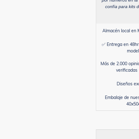
por números en la
confía para kits d
Almacén local en 
✅ Entrega en 48hr
model
Más de 2.000 opini
verificada
Diseños ex
Embalaje de nue
40x5