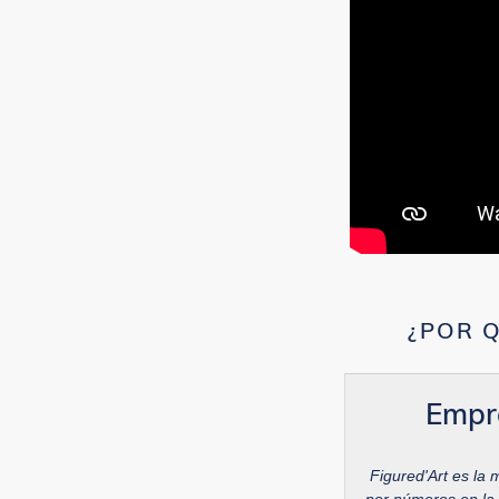
¿POR Q
Empr
Figured'Art es la 