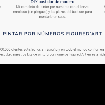
DIY bastidor de madera
o
Kit completo de pintar por números con el lienzo
enrollado (sin pliegues) y las piezas del bastidor para
montarlo en casa.
PINTAR POR NÚMEROS FIGURED’ART
00.000 clientes satisfechos en España y en todo el mundo confían en 
Descubra nuestros kits de pintura por números Figured'Art en este víde