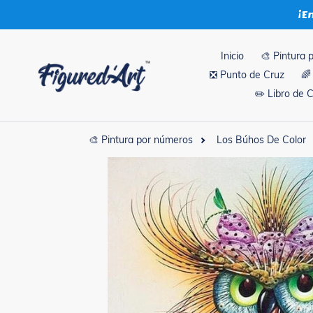
Ir
¡E
directamente
al
contenido
Inicio
🎨 Pintura 
❎ Punto de Cruz
🌈
✏️ Libro de 
🎨 Pintura por números
Los Búhos De Color