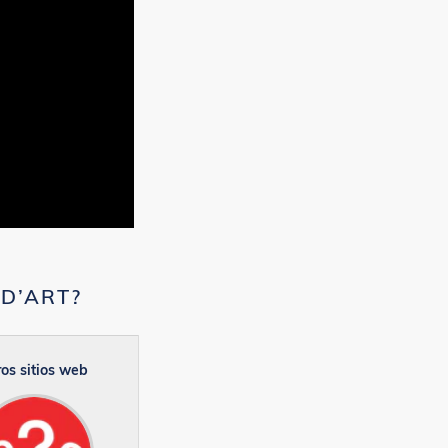
ED’ART?
os sitios web