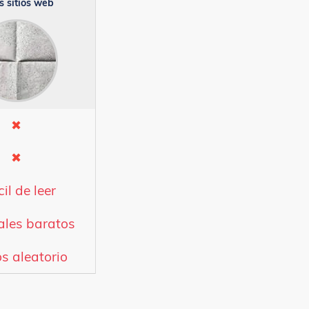
s sitios web
✖
✖
cil de leer
ales baratos
s aleatorio