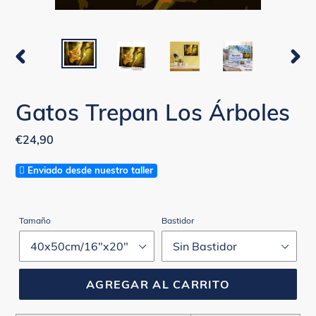
ANTERIOR
SIGUI
DIAPOSITIVA
DIAPO
Gatos Trepan Los Árboles
Precio
€24,90
habitual
Enviado desde nuestro taller
Tamaño
Bastidor
AGREGAR AL CARRITO