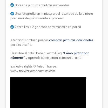
Botes de pinturas acrílicas numeradas
Una fotografía en miniatura del resultado de la pintura
para usar de guía durante el proceso
2 tornillos + 2 ganchos para montaje en pared
Atención: También puedes
comprar pinturas adicionales
para tu diseño.
Descubre el artículo de nuestro Blog
"
Cómo pintar por
números
"
y aprende como pintar como un artista.
Exclusive rights © Arisa Thavee.
www.theworldwideartists.com