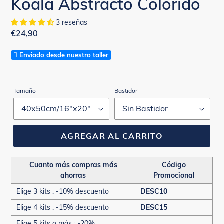
Koala Abstracto Colorido
3 reseñas
Precio
€24,90
habitual
Enviado desde nuestro taller
Tamaño
Bastidor
AGREGAR AL CARRITO
Cuanto más compras más
Código
ahorras
Promocional
Elige 3 kits : -10% descuento
DESC10
Elige 4 kits : -15% descuento
DESC15
Elige 5 kits o más : -20%