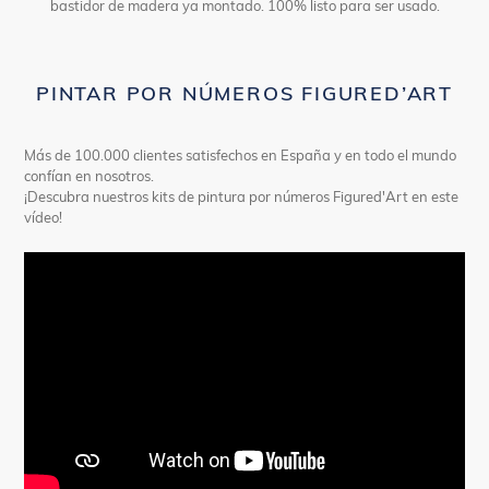
bastidor de madera ya montado. 100% listo para ser usado.
PINTAR POR NÚMEROS FIGURED’ART
Más de 100.000 clientes satisfechos en España y en todo el mundo
confían en nosotros.
¡Descubra nuestros kits de pintura por números Figured'Art en este
vídeo!