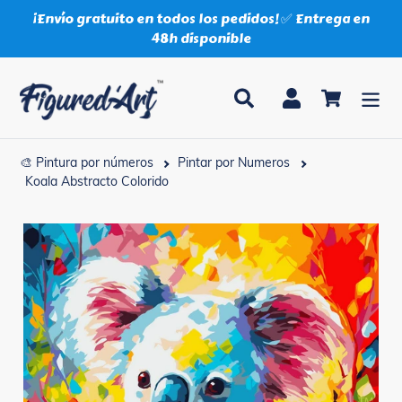
Ir
¡Envío gratuito en todos los pedidos! ✅ Entrega en
directamente
48h disponible
al
contenido
Buscar
Ingresar
Carrito
🎨 Pintura por números
Pintar por Numeros
Koala Abstracto Colorido